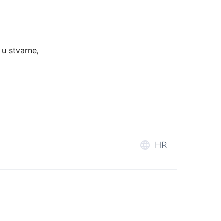
 u stvarne,
HR